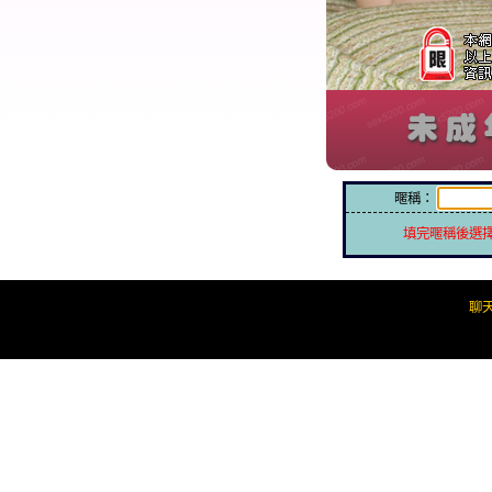
暱稱：
填完暱稱後選
聊天