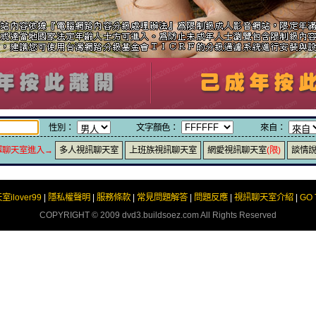
性別：
文字顏色：
來自：
擇聊天室進入→
多人視訊聊天室
上班族視訊聊天室
網愛視訊聊天室
(限)
談情
室ilover99
|
隱私權聲明
|
服務條款
|
常見問題解答
|
問題反應
|
視訊聊天室介紹
|
GO 
COPYRIGHT © 2009
dvd3.buildsoez.com
All Rights Reserved